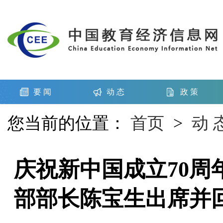
要 闻
动 态
政 策
您当前的位置：
首页
>
动 
庆祝新中国成立70
部部长陈宝生出席并