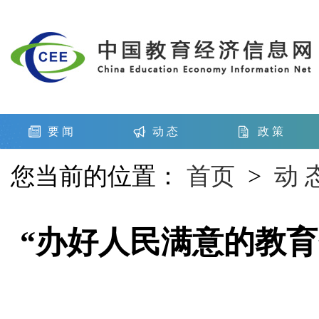
要 闻
动 态
政 策
您当前的位置：
首页
>
动 
“办好人民满意的教