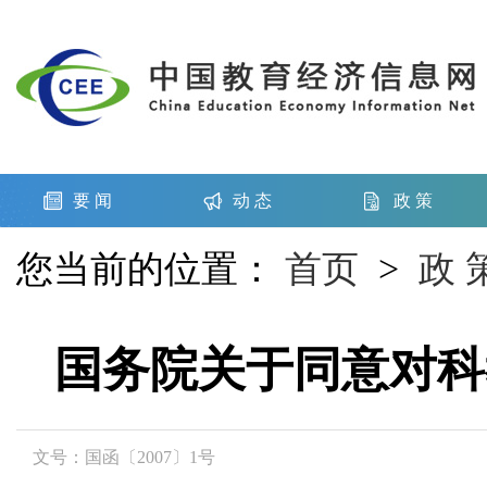
要 闻
动 态
政 策
您当前的位置：
首页
>
政 
国务院关于同意对科
文号：国函〔2007〕1号