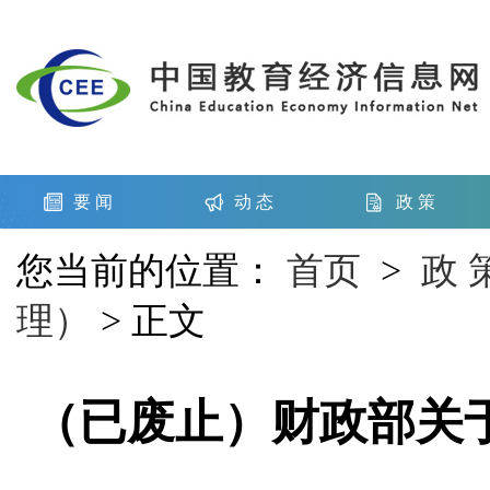
要 闻
动 态
政 策
您当前的位置：
首页
>
政 
理）
> 正文
（已废止）财政部关