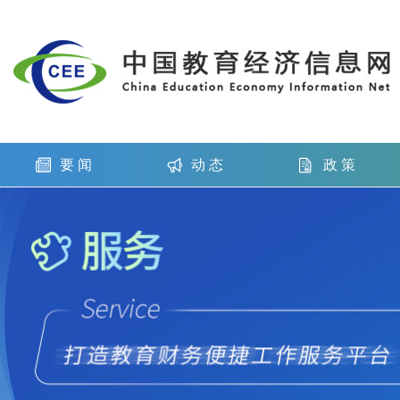
要 闻
动 态
政 策